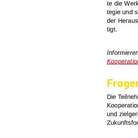
te die Werk­
te­gie und s
der Her­aus­
tigt.
Infor­mie­r
Koope­ra­ti­o
Frage
Die Teil­ne
Koope­ra­ti­o
und ziel­ge­
Zukunfts­fo