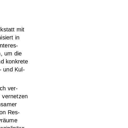
­statt mit
­siert in
nter­es­
n, um die
d kon­kre­te
- und Kul­
ich ver­
ver­net­zen
­sa­mer
von Res­
v­räu­me