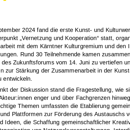
tem­ber 2024 fand die ers­te Kunst- und Kul­tur­werk
unkt „Ver­net­zung und Koope­ra­ti­on“ statt, orga­ni
r­beit mit dem Kärnt­ner Kul­tur­gre­mi­um und den I
e­tun­gen. Rund 30 Teil­neh­men­de kamen zusam­me
e des Zukunfts­fo­rums vom 14. Juni zu ver­tie­fen un
 zur Stär­kung der Zusam­men­ar­beit in der Kunst
u ent­wi­ckeln.
unkt der Dis­kus­si­on stand die Fra­ge­stel­lung, wie s
 Akteur:innen enger und über Fach­gren­zen hin­weg 
ch­ti­ge The­men umfass­ten die Eta­blie­rung gemein
 und Platt­for­men zur För­de­rung des Aus­tauschs 
d Ideen, die Schaf­fung gemein­schaft­li­cher Krea­ti