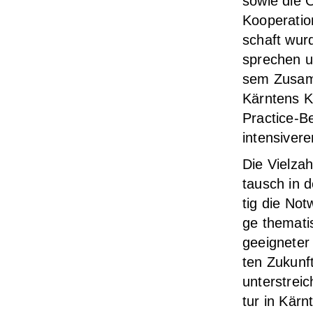
sowie die Org
Koope­ra­ti
schaft wur­
spre­chen un
sem Zusam­m
Kärn­tens K
Prac­ti­ce-B
inten­si­ve
Die Viel­za
tausch in de
tig die Not­
ge the­ma­ti
geeig­ne­te
ten Zukunfts
unter­strei
tur in Kärn­