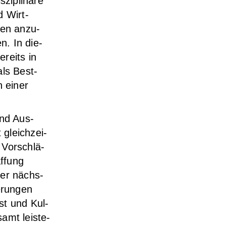
zi­pli­nä­re
d Wirt­
­pen anzu­
en. In die­
ereits in
als Best-
n einer
und Aus­
 gleich­zei­
e Vor­schlä­
f­fung
der nächs­
­run­gen
nst und Kul­
samt leis­te­