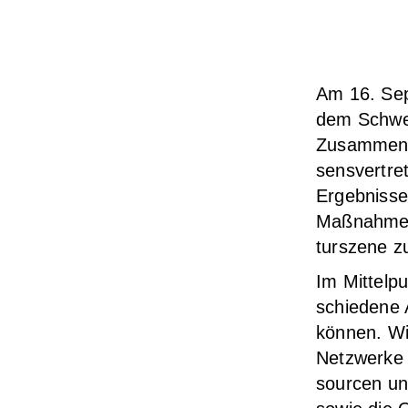
Am 16. Sep­
dem Schwer­p
Zusam­men­a
sens­ver­tr
Ergeb­nis­s
Maß­nah­men
tur­sze­ne z
Im Mit­tel­p
schie­de­ne
kön­nen. Wi
Netz­wer­ke
sour­cen un