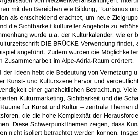
a­ni­sa­ti­on von Netz­werk­ver­an­stal­tun­gen. Inter­dis­
o­nen mit den Berei­chen wie Bil­dung, Tou­ris­mus un
den als ent­schei­dend erach­tet, um neue Ziel­grup
d die Sicht­bar­keit kul­tu­rel­ler Ange­bo­te zu erhö­h
en­hang wur­de u.a. der Kul­tur­ka­len­der, wie er b
ul­tur­zeit­schrift DIE BRÜCKE Ver­wen­dung fin­det, 
ei­spiel ange­führt. Zudem wur­den die Mög­lich­kei­te
­ren Zusam­men­ar­beit im Alpe-Adria-Raum erör­tert.
hl der Ideen hebt die Bedeu­tung von Ver­net­zung 
r Kunst- und Kul­tur­sze­ne her­vor und ver­deut­licht
wen­dig­keit einer ganz­heit­li­chen Betrach­tung. Vie­l
­sier­ten Kul­tur­mar­ke­ting, Sicht­bar­keit und die Scha
r Räu­me für Kunst und Kul­tur – zen­tra­le The­men 
­fo­ren, die die hohe Kom­ple­xi­tät der Her­aus­for­de
­chen. Die­se Schwer­punkt­the­men zei­gen, dass Ku
ten nicht iso­liert betrach­tet wer­den kön­nen. Ins­ge­