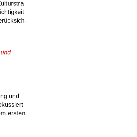
l­tur­stra­
h­tig­keit
erück­sich­
g und
zung und
okus­siert
em ers­ten