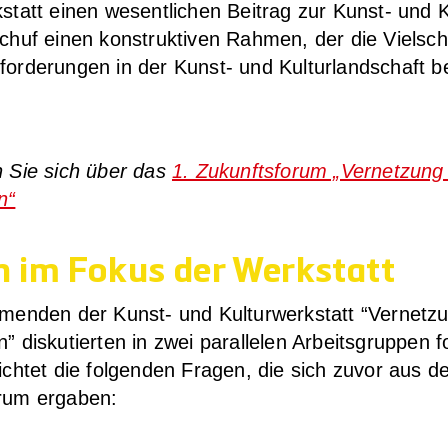
statt einen wesent­li­chen Bei­trag zur Kunst- und Ku
chuf einen kon­struk­ti­ven Rah­men, der die Viel­schic
for­de­run­gen in der Kunst- und Kul­tur­land­schaft b
en Sie sich über das
1. Zukunfts­fo­rum „Ver­net­zun
n“
n im Fokus der Werkstatt
h­men­den der Kunst- und Kul­tur­werk­statt “Ver­net­
n” dis­ku­tier­ten in zwei par­al­le­len Arbeits­grup­pen f
rich­tet die fol­gen­den Fra­gen, die sich zuvor aus d
­rum erga­ben: