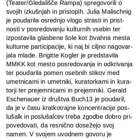
(Teater/Gledališče Ram­pa) spre­go­vo­r­i­li o
svo­jih izkušn­jah in pris­to­pih. Julia Malisch­nig
je pou­da­ri­la osredn­jo vlo­go stras­ti in prist­
nos­ti v pos­re­do­van­ju kul­tur­nih vse­bin ter
izpost­avila glas­be­ne šole kot živahna mes­ta
kul­tur­ne par­ti­ci­pa­ci­je, ki naj bi cil­j­no nago­var­
ja­la mla­de. Bri­git­te Kog­ler je predsta­vila
MMKK kot mes­to pos­re­do­van­ja in odkri­van­ja
ter pou­da­ri­la pomen oseb­nih sti­kov med
umet­ni­ca­mi in umet­ni­ki, kura­tor­ka­mi in kura­
tor­ji ter pre­jem­ni­ca­mi in pre­jem­ni­ki. Gerald
Eschen­au­er iz društ­va Buch13 je pou­da­ril,
da je v času krat­ko­t­ra­j­ne kon­cen­tra­ci­je pos­
lušalk in pos­lušal­cev tre­ba zgod­be dob­ro pri­
po­ve­do­va­ti, da res­nič­no doseže­jo svoj
namen. V svo­jem uvod­nem govoru je