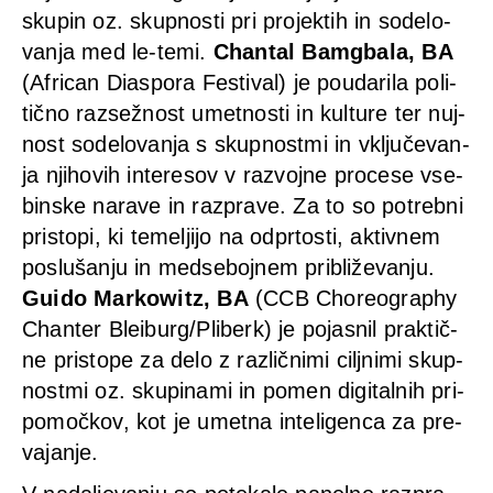
sku­pin oz. skup­nos­ti pri pro­jek­tih in sodel­o­
van­ja med le-temi.
Chan­tal Bamg­ba­la, BA
(Afri­can Dia­spo­ra Fes­ti­val) je pou­da­ri­la poli­
tič­no raz­sež­nost umet­nos­ti in kul­tu­re ter nuj­
nost sodel­o­van­ja s skup­nost­mi in vključe­van­
ja nji­ho­vih inte­re­sov v raz­vo­j­ne pro­ce­se vse­
bins­ke nara­ve in raz­pra­ve. Za to so potreb­ni
pris­to­pi, ki temel­ji­jo na odpr­to­s­ti, aktiv­nem
pos­lušan­ju in meds­ebo­j­nem pri­bliže­van­ju.
Gui­do Mar­ko­witz, BA
(CCB Cho­reo­gra­phy
Chan­ter Bleiburg/Pliberk) je pojas­nil prak­tič­
ne prist­o­pe za delo z raz­lič­ni­mi cil­j­ni­mi skup­
nost­mi oz. sku­pina­mi in pomen digi­tal­nih pri­
po­moč­kov, kot je umet­na inte­li­gen­ca za pre­
va­jan­je.