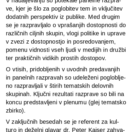
V nadal­je­van­ju so pote­ka­le panel­ne raz­pra­
ve, kjer je šlo za poglo­bi­tev tem in vključi­tev
dodat­nih per­spek­tiv iz publi­ke. Med drug­im
se je raz­pravlja­lo o vprašan­jih dostop­nos­ti do
raz­lič­nih cil­j­nih sku­pin, vlo­gi poli­ti­ke in upra­ve
v zve­zi z dostop­nost­jo in pos­re­do­van­jem,
pome­nu vid­nos­ti vseh lju­di v medi­jih in druž­bi
ter prak­tič­nih vidi­kih pro­s­tih dos­to­pov.
O vti­sih, pri­d­o­blje­nih v uvod­nih pre­da­van­jih
in panel­nih raz­pra­vah so ude­leže­ni pogloblje­
no raz­pravlja­li v šti­rih temats­kih del­ov­nih
sku­pi­nah. Ključ­ni rezul­ta­ti raz­pra­ve so bili na
kon­cu predstavlje­ni v ple­nu­mu (glej temats­ko
zbir­ko).
V zaključ­nih bese­dah se je refe­rent za kul­
turo in dežel­ni gla­var dr. Peter Kai­ser zah­va­