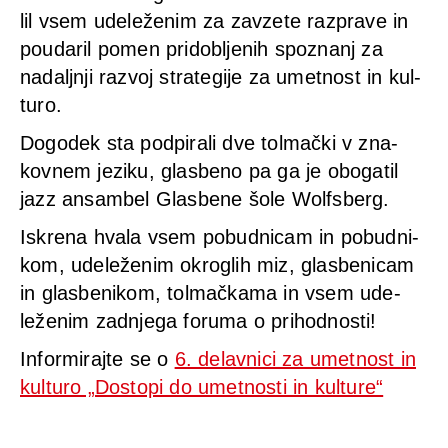
lil vsem ude­leže­nim za zav­ze­te raz­pra­ve in
pou­da­ril pomen pri­d­o­blje­nih spoz­nanj za
nadal­jn­ji raz­voj stra­te­gi­je za umet­nost in kul­
turo.
Dogo­dek sta pod­pi­ra­li dve tol­mački v zna­
kov­nem jezi­ku, glas­be­no pa ga je obo­ga­til
jazz ansam­bel Glas­be­ne šole Wolfs­berg.
Iskre­na hva­la vsem pobud­ni­cam in pobud­ni­
kom, ude­leže­nim okro­g­lih miz, glas­be­ni­cam
in glas­ben­ikom, tol­mač­ka­ma in vsem ude­
leže­nim zadnje­ga foru­ma o pri­hod­nos­ti!
Inform­i­raj­te se o
6. delav­ni­ci za umet­nost in
kul­turo „Dosto­pi do umet­nos­ti in kul­tu­re“