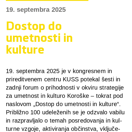
19. septembra 2025
Dostop do
umetnosti in
kulture
19. sep­tem­bra 2025 je v kon­gres­nem in
prire­dit­ve­nem cen­tru KUSS pote­kal šes­ti in
zadnji forum o pri­hod­nos­ti v okvi­ru stra­te­gi­je
za umet­nost in kul­turo Koroške – tokrat pod
nas­lo­vom „Dostop do umet­nos­ti in kul­tu­re“.
Pri­bliž­no 100 ude­leže­nih se je odzva­lo vabilu
in raz­pravlja­lo o temah pos­re­do­van­ja in kul­
tur­ne vzgo­je, akti­vi­ran­ja občinst­va, vključe­