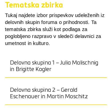
Tematska zbirka
Tukaj naj­de­te izbor pris­pev­kov ude­leže­nih iz
del­ov­nih sku­pin foru­ma o pri­hod­nos­ti. Ta
temats­ka zbir­ka služi kot pod­la­ga za
pogloblje­no raz­pra­vo v sle­deči delav­ni­ci za
umet­nost in kul­turo.
Delovna skupina 1 – Julia Malischnig
in Brigitte Kogler
Delovna skupina 2 – Gerald
Eschenauer in Martin Moschitz