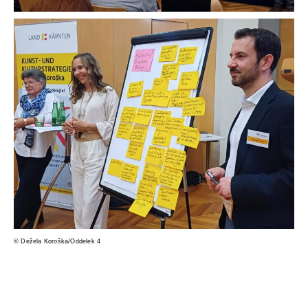
© Deže­la Koroška/Oddelek 4