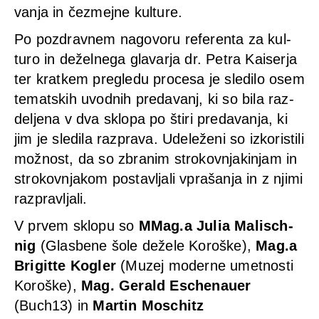
van­ja in čez­me­j­ne kul­tu­re.
Po poz­drav­nem nago­voru refe­ren­ta za kul­
turo in dežel­ne­ga gla­var­ja dr. Petra Kai­ser­ja
ter krat­kem pre­g­le­du pro­ce­sa je sle­di­lo osem
temats­kih uvod­nih pre­da­vanj, ki so bila raz­
del­je­na v dva sklo­pa po šti­ri pre­da­van­ja, ki
jim je sle­di­la raz­pra­va. Ude­leže­ni so izko­risti­li
mož­nost, da so zbr­anim stro­kovn­ja­kin­jam in
stro­kovn­ja­kom post­avlja­li vprašan­ja in z nji­mi
raz­pravlja­li.
V prvem sklo­pu so
MMag.a Julia Malisch­
nig
(Glas­be­ne šole deže­le Koroške),
Mag.a
Bri­git­te Kog­ler
(Muzej moder­ne umet­nos­ti
Koroške),
Mag. Gerald Eschen­au­er
(Buch13) in
Mar­tin Mos­chitz